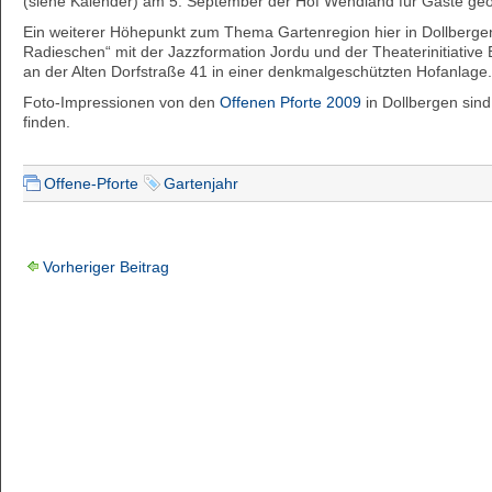
(siehe Kalender) am 5. September der Hof Wendland für Gäste geö
Ein weiterer Höhepunkt zum Thema Gartenregion hier in Dollbergen 
Radieschen“ mit der Jazzformation Jordu und der Theaterinitiativ
an der Alten Dorfstraße 41 in einer denkmalgeschützten Hofanlage.
Foto-Impressionen von den
Offenen Pforte 2009
in Dollbergen sin
finden.
Offene-Pforte
Gartenjahr
Vorheriger Beitrag